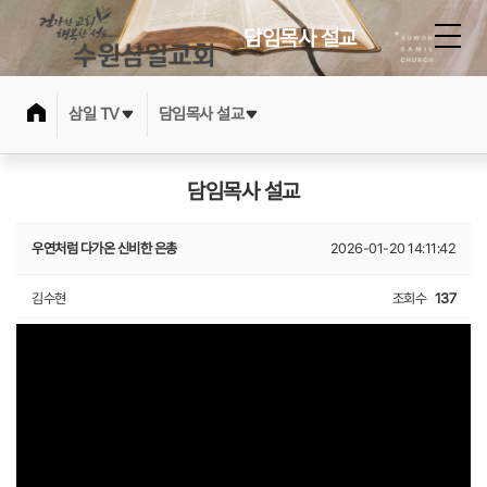
담임목사 설교
삼일 TV
담임목사 설교
담임목사 설교
우연처럼 다가온 신비한 은총
2026-01-20 14:11:42
김수현
조회수
137