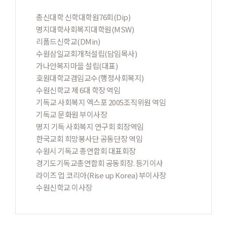
총신대학 신학대학원76회(Dip)
명지대학사회복지대학원(MSW)
리폼드신학교(DMin)
수원삼일교회개척설립(담임목사)
가나안복지마을 설립(대표)
호원대학교겸임교수(행정사회복지)
수원신학교 제 6대 학장 역임
기독교 사회복지 엑스포 2005조직위원 역임
기독교 문화원 부이사장
명지 기독 사회복지 연구회 회장역임
한국교회 희망봉사단 공동단장 역임
수원시 기독교 총연합회 대표회장
경기도기독교총연합회 공동회장. 등기이사
라이즈 업 코리아(Rise up Korea) 부이사장
수원신학교 이사장